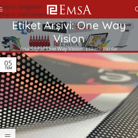
Skip to navigation
Skip to main content
Etiket Arşivi: One Way
Vision
Ana Sayfa
"One Way Vision" Etiketli Yazılar
05
TEM