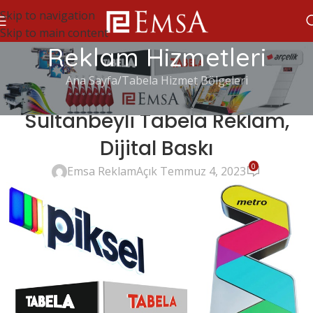
Skip to navigation
Skip to main content
Reklam Hizmetleri
Ana Sayfa
Tabela Hizmet Bölgeleri
TABELA HIZMET BÖLGELERI
Sultanbeyli Tabela Reklam,
Dijital Baskı
0
Emsa Reklam
Açık Temmuz 4, 2023