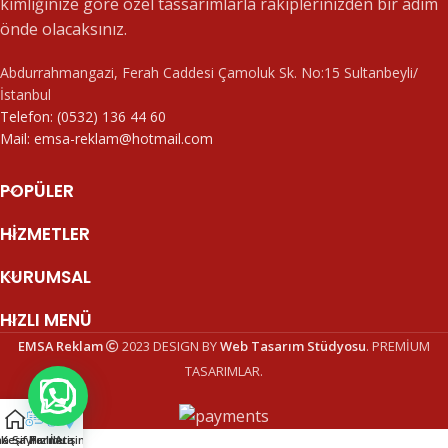
kimliğinize göre özel tassarımlarla rakiplerinizden bir adım
önde olacaksınız.
Abdurrahmangazi, Ferah Caddesi Çamoluk Sk. No:15 Sultanbeyli/
İstanbul
Telefon: (0532) 136 44 60
Mail: emsa-reklam@hotmail.com
POPÜLER
HIZMETLER
KURUMSAL
HIZLI MENÜ
EMSA Reklam
2023 DESIGN BY
Web Tasarım Stüdyosu
. PREMİUM
TASARIMLAR.
a Sayfa
Keşif Formu
Hızlı Ara
İletişim