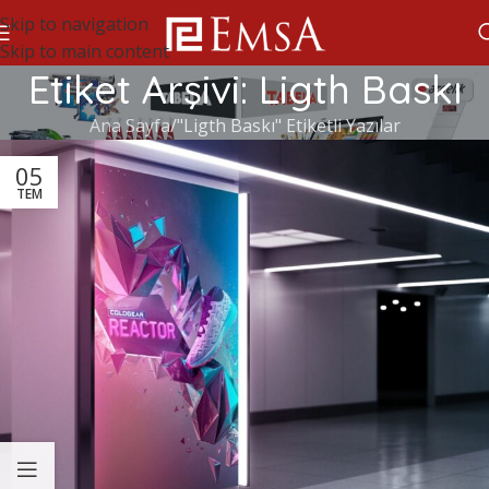
Skip to navigation
Skip to main content
Etiket Arşivi: Ligth Baskı
Ana Sayfa
"Ligth Baskı" Etiketli Yazılar
05
TEM