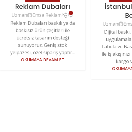
Reklam Dubaları
İstanbu
B
0
Uzman
Emsa Reklam
Reklam Dubaları baskılı ya da
Uzman
Ems
baskısız ürün çeşitleri ile
Dijital baskı
ücretsiz tasarım desteği
uygulamalar
sunuyoruz. Geniş stok
Tabela ve Bas
yelpazesi, özel sipariş yaptır...
ile iş akışınızı
OKUMAYA DEVAM ET
kargo v
OKUMAYA