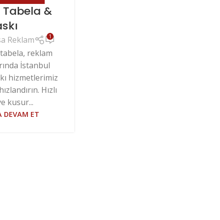
l Tabela &
askı
1
a Reklam
, tabela, reklam
ında İstanbul
kı hizmetlerimiz
 hızlandırın. Hızlı
e kusur...
 DEVAM ET