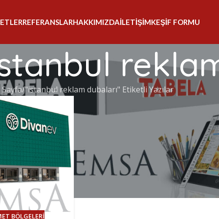
ETLER
REFERANSLAR
HAKKIMIZDA
İLETIŞIM
KEŞIF FORMU
 istanbul rekl
 Sayfa
"istanbul reklam dubaları" Etiketli Yazılar
MET BÖLGELERI