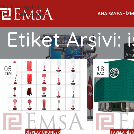
Skip to navigation
ANA SAYFA
HIZM
Skip to main content
Etiket Arşivi:
Ana
05
18
TEM
HAZ
DISPLAY ÜRÜNLERI
TABELA HIZ