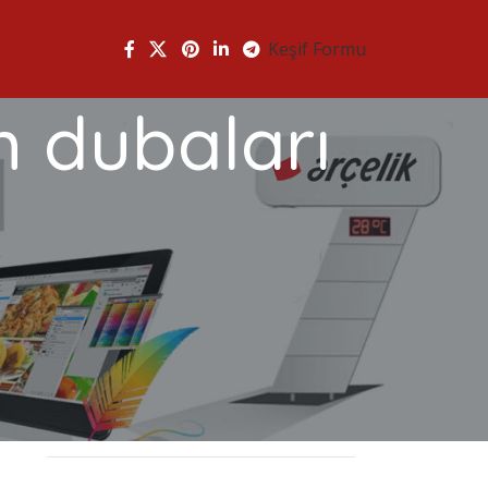
Keşif Formu
am dubaları
HIZMET GRUPLARIMIZ
Cephe Giydirme
Dijital Baskı
Display Ürünleri
Kutu Harf Reklam
Tabela Hizmet Bölgeleri
Tabela Hizmetleri