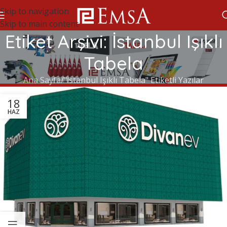
Skip to navigation
Skip to main content
Etiket Arşivi: İstanbul Işıklı
Tabela
Ana Sayfa
"İstanbul Işıklı Tabela" Etiketli Yazılar
18
HAZ