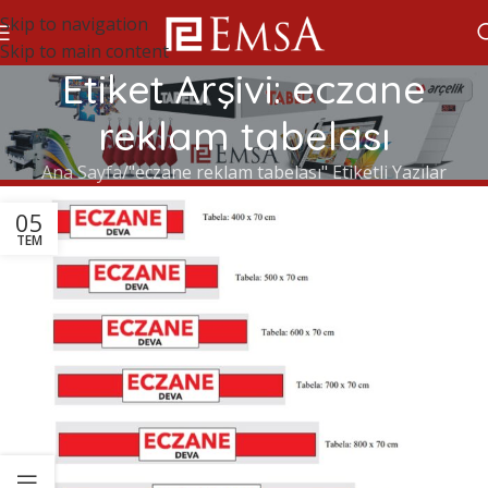
Skip to navigation
Skip to main content
Etiket Arşivi: eczane
reklam tabelası
Ana Sayfa
"eczane reklam tabelası" Etiketli Yazılar
05
TEM