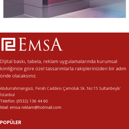
Dijital Baskı
Baskı Reklam
Dijital baskı, tabela, reklam uygulamalarında kurumsal
kimliğinize göre özel tassarımlarla rakiplerinizden bir adım
önde olacaksınız.
Abdurrahmangazi, Ferah Caddesi Çamoluk Sk. No:15 Sultanbeyli/
İstanbul
Telefon: (0532) 136 44 60
Mail: emsa-reklam@hotmail.com
POPÜLER